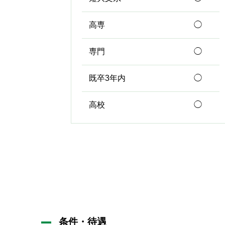
高専
◯
専門
◯
既卒3年内
◯
高校
◯
条件・待遇