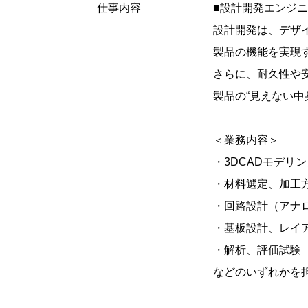
仕事内容
■設計開発エンジ
設計開発は、デザ
製品の機能を実現
さらに、耐久性や
製品の“見えない中
＜業務内容＞
・3DCADモデリング
・材料選定、加工
・回路設計（アナ
・基板設計、レイ
・解析、評価試験（
などのいずれかを