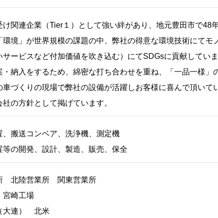
け関連企業（Tier１）として強い絆があり、地元豊田市で4
「環境」が世界規模の課題の中、弊社の得意な環境技術にてモ
いサービスなど付加価値を吹き込む）にてSDGsに貢献してい
案・納入をするため、綿密な打ち合わせを重ね、「一品一様」
の車づくりの現場で弊社の設備が活躍しお客様に喜んで頂いて
会社の方針として掲げています。
置、搬送コンベア、洗浄機、測定機
置等の開発、設計、製造、販売、保全
所 北陸営業所 関東営業所
 宮崎工場
（大連） 北米