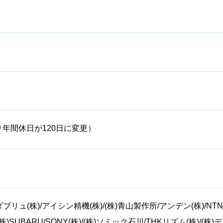
より年間休日が120日に変更）
ュ(株)/アイシン精機(株)/(株)青山製作所/アンデン(株)/NTN(株
株)SUBARU/SONY(株)/(株)ソミック石川/THKリズム(株)/(株