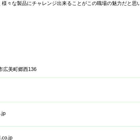
く様々な製品にチャレンジ出来ることがこの職場の魅力だと思
市広美町郷西136
.jp
.co.jp