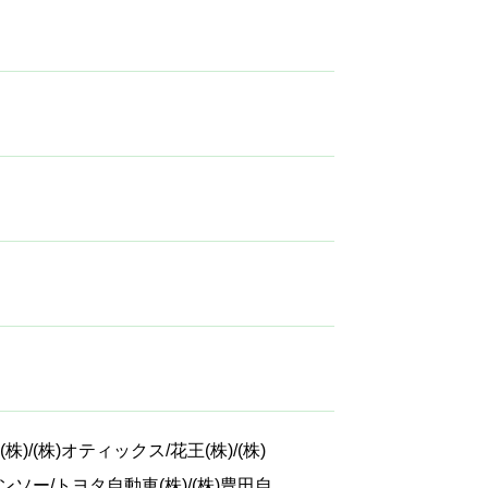
)/(株)オティックス/花王(株)/(株)
)デンソー/トヨタ自動車(株)/(株)豊田自