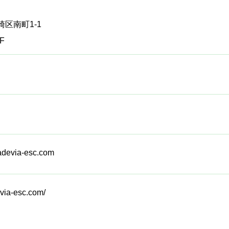
区南町1-1
F
devia-esc.com
via-esc.com/