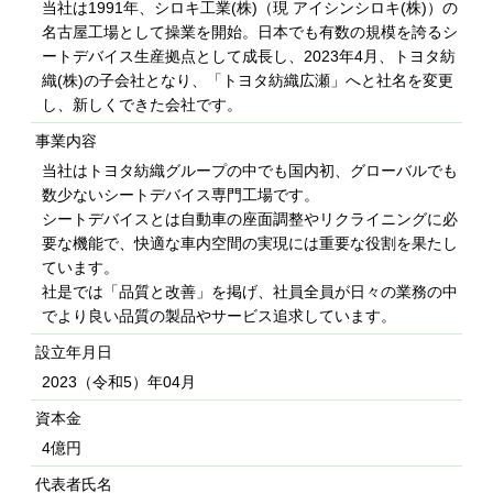
当社は1991年、シロキ工業(株)（現 アイシンシロキ(株)）の
名古屋工場として操業を開始。日本でも有数の規模を誇るシ
ートデバイス生産拠点として成長し、2023年4月、トヨタ紡
織(株)の子会社となり、「トヨタ紡織広瀬」へと社名を変更
し、新しくできた会社です。
事業内容
当社はトヨタ紡織グループの中でも国内初、グローバルでも
数少ないシートデバイス専門工場です。
シートデバイスとは自動車の座面調整やリクライニングに必
要な機能で、快適な車内空間の実現には重要な役割を果たし
ています。
社是では「品質と改善」を掲げ、社員全員が日々の業務の中
でより良い品質の製品やサービス追求しています。
設立年月日
2023（令和5）年04月
資本金
4億円
代表者氏名