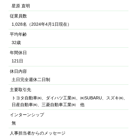
星原 直明
従業員数
1,028名（2024年4月1日現在）
平均年齢
32歳
年間休日
121日
休日内容
土日完全週休二日制
主要取引先
トヨタ自動車㈱、ダイハツ工業㈱、㈱SUBARU、スズキ㈱、
日産自動車㈱、三菱自動車工業㈱ 他
インターンシップ
無
人事担当者からのメッセージ