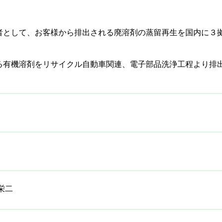
者として、お客様から排出される廃溶剤の蒸留再生を国内に３
る有機溶剤をリサイクル自動車関連、電子部品洗浄工程より排
。
栄二