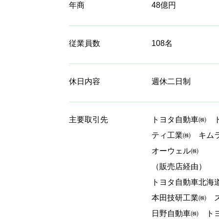
年商
48億円
従業員数
108名
休日内容
週休二日制
主要取引先
トヨタ自動車㈱ 
ティ工業㈱ キム
オーウェル㈱
（販売店経由）
トヨタ自動車北海
本田技研工業㈱ 
日野自動車㈱ ト