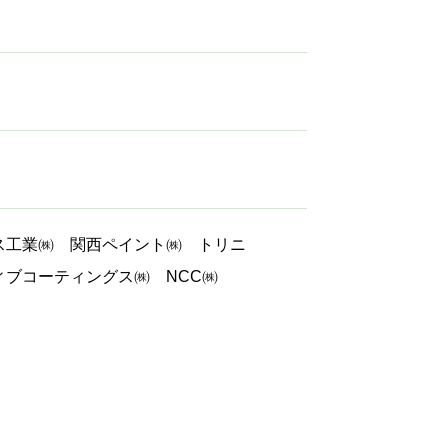
ス工業㈱ 関西ペイント㈱ トリニ
ィブコーティングス㈱ NCC㈱