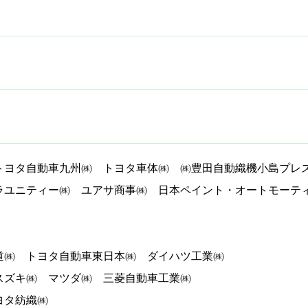
トヨタ自動車九州㈱ トヨタ車体㈱ ㈱豊田自動織機小島プレ
ラユニティー㈱ ユアサ商事㈱ 日本ペイント・オートモーテ
道㈱ トヨタ自動車東日本㈱ ダイハツ工業㈱
スズキ㈱ マツダ㈱ 三菱自動車工業㈱
ヨタ紡織㈱