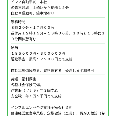
イマノ自動車㈱ 本社
名鉄三河線 土橋駅から徒歩１５分
自動車通勤可、駐車場有り
勤務時間
８時２０分～１７時００分
昼休み１２時１５分～１３時００分、１０時と１５時に１
０分間休憩有り
給与
１８５０００円～３５００００円
通勤手当 最高１２９００円まで支給
自動車整備経験者、資格保有者 優遇します相談可
待遇・福利厚生
各種社会保険完備。
作業服（ツナギ）年３回支給
安全靴 年１万５千円まで支給
インフルエンゼ予防接種全額会社負担
健康経営宣言事業所、定期健診（全員）、胃がん検診（希